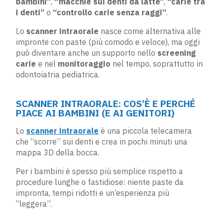
bambini”
,
“macchie sui denti da latte”
,
“carie tra
i denti”
o
“controllo carie senza raggi”
.
Lo
scanner intraorale
nasce come alternativa alle
impronte con paste (più comodo e veloce), ma oggi
può diventare anche un supporto nello
screening
carie
e nel
monitoraggio
nel tempo, soprattutto in
odontoiatria pediatrica.
SCANNER INTRAORALE: COS’È E PERCHÉ
PIACE AI BAMBINI (E AI GENITORI)
Lo
scanner intraorale
è una piccola telecamera
che “scorre” sui denti e crea in pochi minuti una
mappa 3D della bocca.
Per i bambini è spesso più semplice rispetto a
procedure lunghe o fastidiose: niente paste da
impronta, tempi ridotti e un’esperienza più
“leggera”.