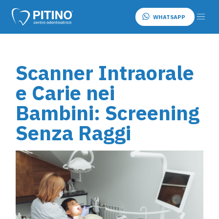
WHATSAPP
Scanner Intraorale
e Carie nei
Bambini: Screening
Senza Raggi