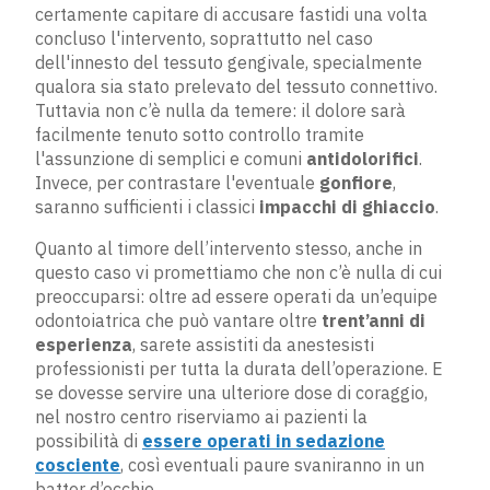
certamente capitare di accusare fastidi una volta
concluso l'intervento, soprattutto nel caso
dell'innesto del tessuto gengivale, specialmente
qualora sia stato prelevato del tessuto connettivo.
Tuttavia non c’è nulla da temere: il dolore sarà
facilmente tenuto sotto controllo tramite
l'assunzione di semplici e comuni
antidolorifici
.
Invece, per contrastare l'eventuale
gonfiore
,
saranno sufficienti i classici
impacchi di ghiaccio
.
Quanto al timore dell’intervento stesso, anche in
questo caso vi promettiamo che non c’è nulla di cui
preoccuparsi: oltre ad essere operati da un’equipe
odontoiatrica che può vantare oltre
trent’anni di
esperienza
, sarete assistiti da anestesisti
professionisti per tutta la durata dell’operazione. E
se dovesse servire una ulteriore dose di coraggio,
nel nostro centro riserviamo ai pazienti la
possibilità di
essere operati in sedazione
cosciente
, così eventuali paure svaniranno in un
batter d’occhio.