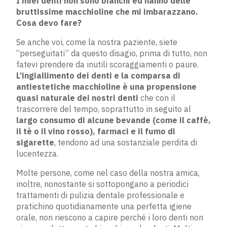
I miei denti non sono bianchi ed hanno delle
bruttissime macchioline che mi imbarazzano.
Cosa devo fare?
Se anche voi, come la nostra paziente, siete
“perseguitati” da questo disagio, prima di tutto, non
fatevi prendere da inutili scoraggiamenti o paure.
L’ingiallimento dei denti e la comparsa di
antiestetiche macchioline è una propensione
quasi naturale dei nostri denti
che con il
trascorrere del tempo, soprattutto in seguito al
largo consumo di alcune bevande (come il caffè,
il tè o il vino rosso), farmaci e il fumo di
sigarette
, tendono ad una sostanziale perdita di
lucentezza.
Molte persone, come nel caso della nostra amica,
inoltre, nonostante si sottopongano a periodici
trattamenti di pulizia dentale professionale e
pratichino quotidianamente una perfetta igiene
orale, non riescono a capire perché i loro denti non